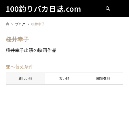
100釣りバカ日誌.com
検索
ブログ
桜井幸子
桜井幸子
桜井幸子出演の映画作品
並べ替え条件
新しい順
古い順
閲覧数順
桜井幸子
釣りバカ日誌イレブン (2000)