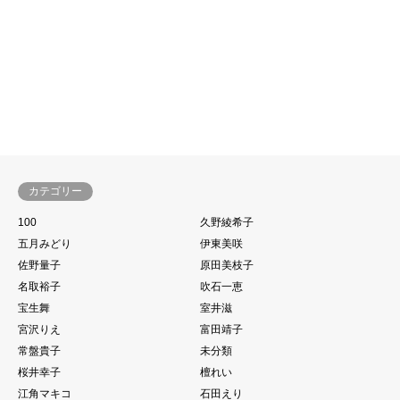
カテゴリー
100
久野綾希子
五月みどり
伊東美咲
佐野量子
原田美枝子
名取裕子
吹石一恵
宝生舞
室井滋
宮沢りえ
富田靖子
常盤貴子
未分類
桜井幸子
檀れい
江角マキコ
石田えり